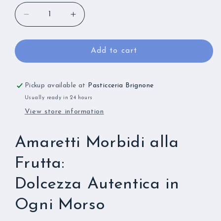
Decrease
Increase
quantity
quantity
for
for
Amaretti
Amaretti
Add to cart
Morbidi
Morbidi
-
-
Pera
Pera
Pickup available at
Pasticceria Brignone
🍐
🍐
Usually ready in 24 hours
View store information
Amaretti Morbidi alla
Frutta:
Dolcezza Autentica in
Ogni Morso