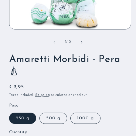
Open
media
1
of
1
/
10
in
modal
Amaretti Morbidi - Pera
🍐
Regular
€9,95
price
Taxes included.
Shipping
calculated at checkout.
Peso
250 g
500 g
1000 g
Quantity
Quantity