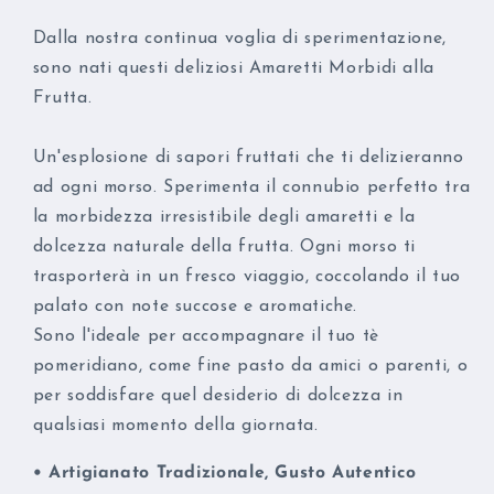
Dalla nostra continua voglia di sperimentazione,
sono nati questi deliziosi Amaretti Morbidi alla
Frutta.
Un'esplosione di sapori fruttati che ti delizieranno
ad ogni morso. Sperimenta il connubio perfetto tra
la morbidezza irresistibile degli amaretti e la
dolcezza naturale della frutta. Ogni morso ti
trasporterà in un fresco viaggio, coccolando il tuo
palato con note succose e aromatiche.
Sono l'ideale per accompagnare il tuo tè
pomeridiano, come fine pasto da amici o parenti, o
per soddisfare quel desiderio di dolcezza in
qualsiasi momento della giornata.
• Artigianato Tradizionale, Gusto Autentico