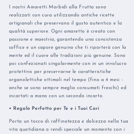
I nostri Amaretti Morbidi alla Frutta sono
realizzati con cura utilizzando antiche ricette
artigianali che preservano il gusto autentico e la
qualità superiore. Ogni amaretto è creato con
passione e maestria, garantendo una consistenza
soffice e un sapore genuino che ti riporterà con la
mente ed il cuore alle tradizioni più genuine. Sono
poi confezionati singolarmente con in un involucro
protettivo per preservarne le caratteristiche
organolettiche ottimali nel tempo (fino a 4 mesi -
anche se sono sempre meglio consumati freschi) ed
incartati a mano con un secondo incarto.
• Regalo Perfetto per Te e i Tuoi Cari
Porta un tocco di raffinatezza e dolcezza nella tua
vita quotidiana o rendi speciale un momento con i