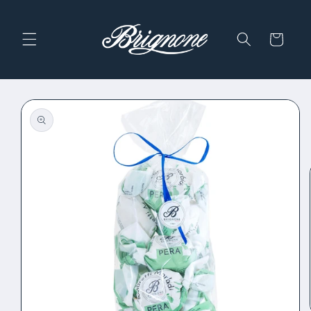
Skip to
content
Cart
Skip to
product
information